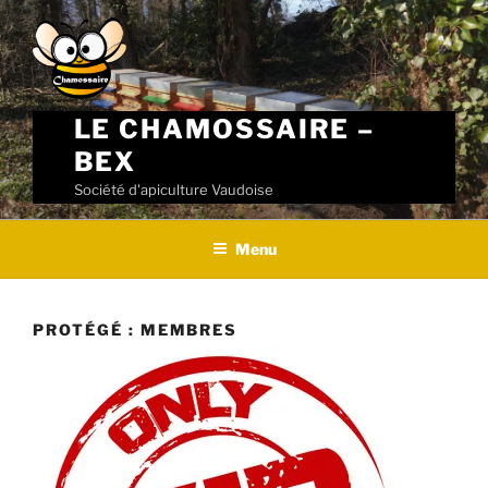
Skip
to
content
LE CHAMOSSAIRE –
BEX
Société d'apiculture Vaudoise
Menu
PROTÉGÉ : MEMBRES