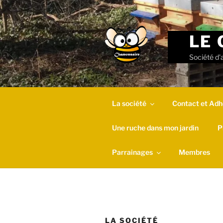
Skip
to
content
LE 
Société d'
La société
Contact et Adh
Une ruche dans mon jardin
P
Parrainages
Membres
LA SOCIÉTÉ