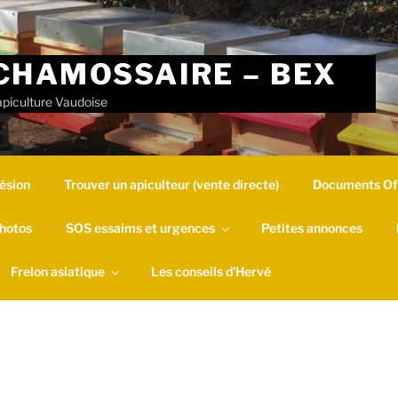
CHAMOSSAIRE – BEX
apiculture Vaudoise
ésion
Trouver un apiculteur (vente directe)
Documents Off
hotos
SOS essaims et urgences
Petites annonces
Frelon asiatique
Les conseils d’Hervé