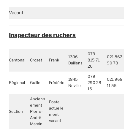
Vacant
Inspecteur des ruchers
079
1306
021 862
Cantonal
Crozet
Frank
815 71
Daillens
90 78
20
079
1845
021 968
Régional
Guillet
Frédéric
290 28
Noville
11 55
15
Ancienn
Poste
ement
actuelle
Section
Pierre-
ment
André
vacant
Mamin