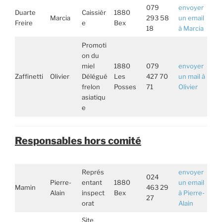
079
envoyer
Duarte
Caissièr
1880
Marcia
293 58
un email
Freire
e
Bex
18
à Marcia
Promoti
on du
miel
1880
079
envoyer
Zaffinetti
Olivier
Délégué
Les
427 70
un mail à
frelon
Posses
71
Olivier
asiatiqu
e
Responsables hors comité
Représ
envoyer
024
Pierre-
entant
1880
un email
Mamin
463 29
Alain
inspect
Bex
à Pierre-
27
orat
Alain
Site