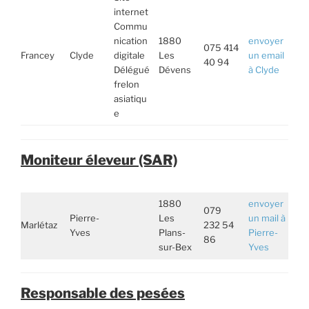
internet
Commu
nication
1880
envoyer
075 414
Francey
Clyde
digitale
Les
un email
40 94
Délégué
Dévens
à Clyde
frelon
asiatiqu
e
Moniteur éleveur (SAR)
1880
envoyer
079
Pierre-
Les
un mail à
Marlétaz
232 54
Yves
Plans-
Pierre-
86
sur-Bex
Yves
Responsable des pesées