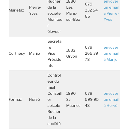
Rucher
1880
envoyer
079
Pierre-
de la
Les
un email
Marlétaz
232 54
Yves
société
Plans-
à Pierre-
86
Moniteu
sur-Bex
Yves
r
éleveur
Secrétai
re
079
envoyer
1882
Corthésy
Marijo
Vice
265 39
un email
Gryon
Préside
78
à Marijo
nte
Contrôl
eur du
miel
Conseill
1890
079
envoyer
Formaz
Hervé
er
St-
599 95
un email
apicole
Maurice
48
à Hervé
Rucher
de la
société