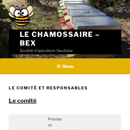
Skip
to
content
LE CHAMOSSAIRE –
BEX
Société d'apiculture Vaudoise
Menu
LE COMITÉ ET RESPONSABLES
Le comité
Préside
nt