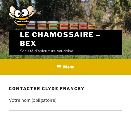
Skip
to
content
LE CHAMOSSAIRE –
BEX
Société d'apiculture Vaudoise
Menu
CONTACTER CLYDE FRANCEY
Votre nom (obligatoire)