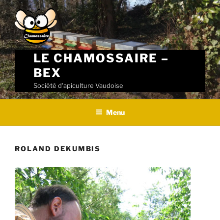
Skip
to
content
LE CHAMOSSAIRE –
BEX
Société d'apiculture Vaudoise
Menu
ROLAND DEKUMBIS