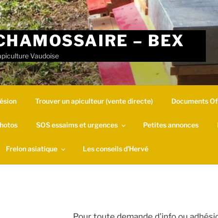
CHAMOSSAIRE – BEX
apiculture Vaudoise
ésion
Trouver un apiculteur (vente directe)
Documents Off
hotos
SOS essaims et urgences
Petites annonces
Frelon asiatique
Les conseils d’Hervé
Pour toute demande d’info ou adhésio