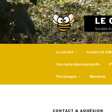
Skip
to
content
LE 
Société d'
La société
Contact et Adh
Une ruche dans mon jardin
P
Parrainages
Membres
CONTACT & ADHÉSION